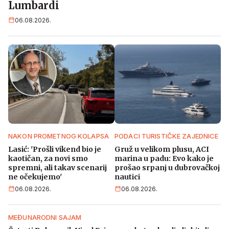
Lumbardi
06.08.2026.
NAKON PROMETNOG KOLAPSA
PODACI TURISTIČKE ZAJEDNICE
Lasić: 'Prošli vikend bio je
Gruž u velikom plusu, ACI
kaotičan, za novi smo
marina u padu: Evo kako je
spremni, ali takav scenarij
prošao srpanj u dubrovačkoj
ne očekujemo'
nautici
06.08.2026.
06.08.2026.
MEĐUNARODNI SAJAM