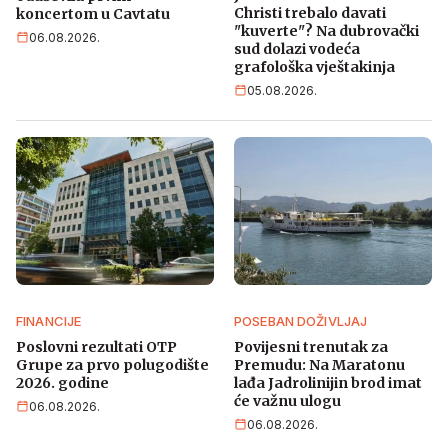
Christi trebalo davati
koncertom u Cavtatu
"kuverte"? Na dubrovački
06.08.2026.
sud dolazi vodeća
grafološka vještakinja
05.08.2026.
FINANCIJE
POSEBAN DOŽIVLJAJ
Poslovni rezultati OTP
Povijesni trenutak za
Grupe za prvo polugodište
Premudu: Na Maratonu
2026. godine
lađa Jadrolinijin brod imat
će važnu ulogu
06.08.2026.
06.08.2026.