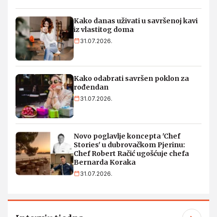
Kako danas uživati u savršenoj kavi
iz vlastitog doma
31.07.2026.
Kako odabrati savršen poklon za
rođendan
31.07.2026.
Novo poglavlje koncepta 'Chef
Stories' u dubrovačkom Pjerinu:
Chef Robert Račić ugošćuje chefa
Bernarda Koraka
31.07.2026.