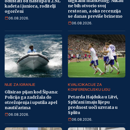
digitalni marketing: Nikad
odustati od nastupa u 2.NL
ne bih otvorio svoj
kadeta i juniora, roditelji
restoran, a oko recenzija
ogorčeni
se danas previše brinemo
06.08.2026.
06.08.2026.
NIJE ZA IGRANJE
KVALICIKACIJE ZA
KONFERENCIJSKU LIGU
Glisirao pijan kod Šipana:
Petarda Hajduka u Litvi,
Policija ga zadržala do
Splićani imaju lijepu
otrežnjenja i uputila apel
prednost uoči uzvrata u
nautičarima
Splitu
06.08.2026.
06.08.2026.