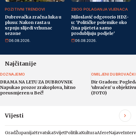
POZITIVNI TRENDOVI
ZBOG POLAGANJA VIJENACA
Dubrovačka zračna luka u
Miloslavić odgovorio HDZ-
plusu: Nakon rasta u
u: 'Političke polemike oko
srpnju slijedi vrhunac
čina pijeteta samo
sezone
produbljuju podjele'
06.08.2026.
06.08.2026.
Najčitanije
DOZNAJEMO
OMILJENI DUBROVAČK
DRAMA NA LETU ZA DUBROVNIK
Đir Gradom: Pogleda
Napukao prozor zrakoplova, hitno
'uhvaćen' u objektiv
preusmjeren u Beč!
(FOTO)
Vijesti
Grad
Županija
Hrvatska
Svijet
Politika
Kultura
Afere
Najave
Interv