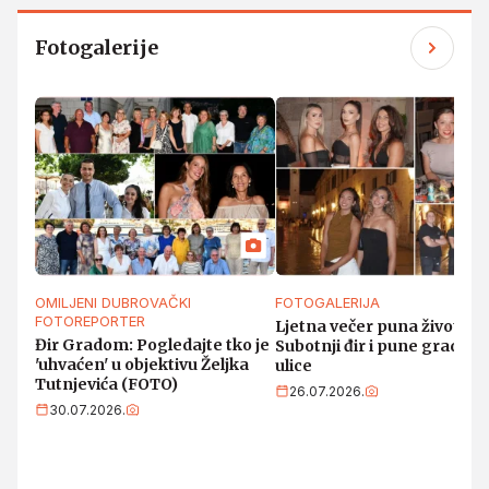
Fotogalerije
OMILJENI DUBROVAČKI
FOTOGALERIJA
FOTOREPORTER
Ljetna večer puna života:
Đir Gradom: Pogledajte tko je
Subotnji đir i pune gradske
'uhvaćen' u objektivu Željka
ulice
Tutnjevića (FOTO)
26.07.2026.
30.07.2026.