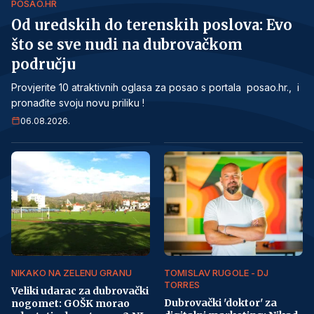
POSAO.HR
Od uredskih do terenskih poslova: Evo
što se sve nudi na dubrovačkom
području
Provjerite 10 atraktivnih oglasa za posao s portala posao.hr., i
pronađite svoju novu priliku !
06.08.2026.
NIKAKO NA ZELENU GRANU
TOMISLAV RUGOLE - DJ
TORRES
Veliki udarac za dubrovački
Dubrovački 'doktor' za
nogomet: GOŠK morao