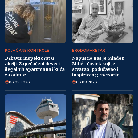
POJAČANE KONTROLE
BRODOMAKETAR
Državni inspektorat u
Napustio nas je Mladen
akciji: Zapečaćeni deseci
Mitić - čovjek koji je
ilegalnih apartmana i kuća
stvarao, podučavao i
za odmor
inspirirao generacije
06.08.2026.
06.08.2026.