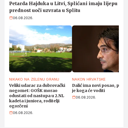
Petarda Hajduka u Litvi, Splićani imaju lijepu
prednost uoči uzvrata u Splitu
06.08.2026.
NIKAKO NA ZELENU GRANU
NAKON HRVATSKE
Veliki udarac za dubrovački
Dalić ima novi posao, pozn
nogomet: GOŠK morao
je koga će voditi
odustati od nastupa u 2.NL
06.08.2026.
kadeta i juniora, roditelji
ogorčeni
06.08.2026.