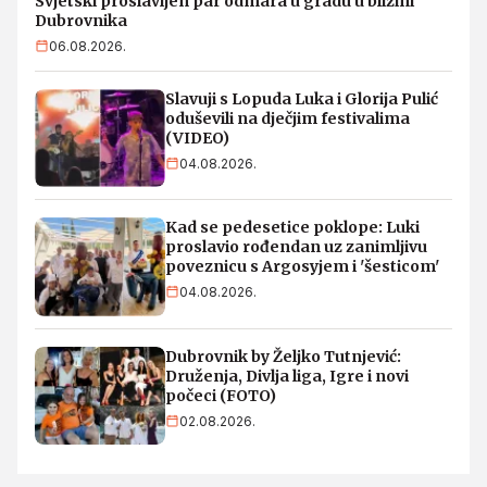
Svjetski proslavljen par odmara u gradu u blizini
Dubrovnika
06.08.2026.
Slavuji s Lopuda Luka i Glorija Pulić
oduševili na dječjim festivalima
(VIDEO)
04.08.2026.
Kad se pedesetice poklope: Luki
proslavio rođendan uz zanimljivu
poveznicu s Argosyjem i 'šesticom'
04.08.2026.
Dubrovnik by Željko Tutnjević:
Druženja, Divlja liga, Igre i novi
počeci (FOTO)
02.08.2026.