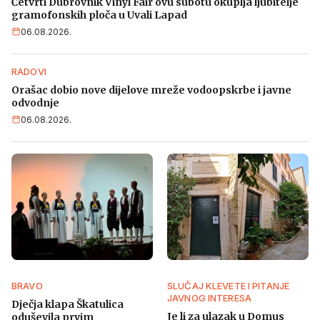
Četvrti Dubrovnik Vinyl Fair ovu subotu okuplja ljubitelje
gramofonskih ploča u Uvali Lapad
06.08.2026.
RADOVI
Orašac dobio nove dijelove mreže vodoopskrbe i javne
odvodnje
06.08.2026.
BRAVO
SLUČAJ KLEVETE I PITANJE
JAVNOG INTERESA
Dječja klapa Škatulica
Je li za ulazak u Domus
oduševila prvim