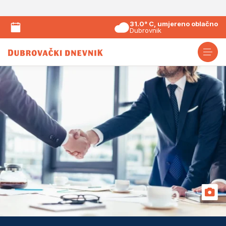
31.0° C, umjereno oblačno
Dubrovnik
Kategorija