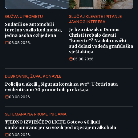
GUŽVA U PROMETU
SLUČAJ KLEVETE I PITANJE
JAVNOG INTERESA
Sudarili se automobil i
Je li za ulazak u Domus
teretno vozilo kod mosta,
Christi trebalo davati
jedna osoba ozlijeđena
"kuverte"? Na dubrovački
06.08.2026.
sud dolazi vodeća grafološka
vještakinja
05.08.2026.
DUBROVNIK, ŽUPA, KONAVLE
Policija u akciji „Siguran korak za sve“: U četiri sata
evidentirano 70 prometnih prekršaja
03.08.2026.
SETEMANA NA PROMETNICAMA
TJEDNO IZVJEŠĆE POLICIJE Gotovo 40 ljudi
sankcionirano jer su vozili pod utjecajem alkohola
03.08.2026.