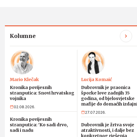
Kolumne
Mario Klečak
Lucija Komaić
Kronika povijesnih
Dubrovnik je praonica
stranputica: Snovi hrvatskog
šporke love zadnjih 35
vojnika
godina, od bjelosvjetske
mafije do domaćih izdajn
02.08.2026.
27.07.2026.
Kronika povijesnih
stranputica: 'Ko sadi drvo,
Dubrovnik je žrtva svoje
sadi i nadu
atraktivnosti, i dalje bez
konkretnog rješenja