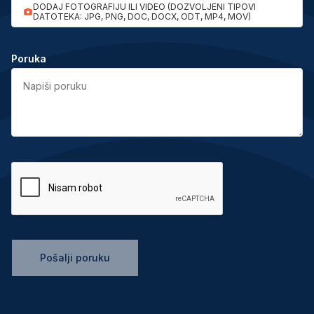
DODAJ FOTOGRAFIJU ILI VIDEO (DOZVOLJENI TIPOVI
DATOTEKA: JPG, PNG, DOC, DOCX, ODT, MP4, MOV)
Poruka