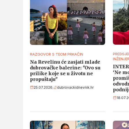
PREDSJE
RAZGOVOR S TEOM PRKAČIN
INŽENJE
Na Revelinu će zasjati mlade
INTER
dubrovačke balerine: "Ovo su
‘Ne mo
prilike koje se u životu ne
promiš
propuštaju"
odvodn
25.07.2026.
dubrovackidnevnik.hr
podnije
18.07.2