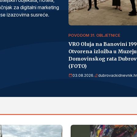
učnjak za digitalni marketing
m se izazovima susreće.
POVODOM 31. OBLJETNICE
VRO Oluja na Banovini 1995
Otvorena izložba u Muzeju
Domovinskog rata Dubrov
(FOTO)
03.08.2026.
dubrovackidnevnik.hr