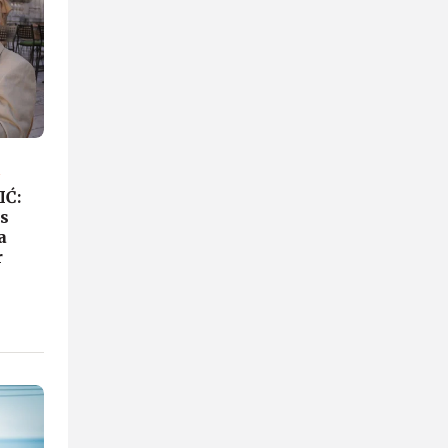
R
IĆ:
as
a
r