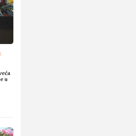
E
jveća
e u