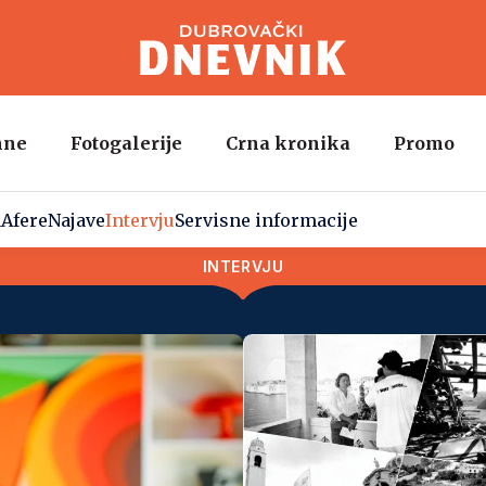
mne
Fotogalerije
Crna kronika
Promo
a
Afere
Najave
Intervju
Servisne informacije
INTERVJU