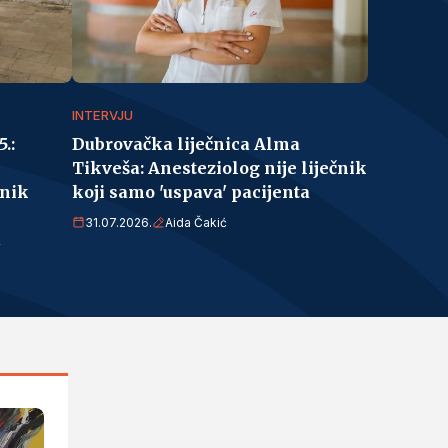
INTERVJU
.:
Dubrovačka liječnica Alma
Tikveša: Anesteziolog nije liječnik
nik
koji samo 'uspava' pacijenta
31.07.2026.
Aida Čakić