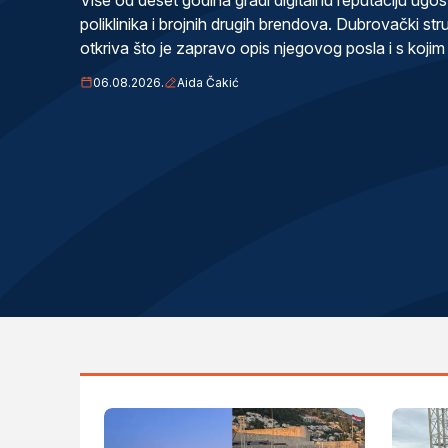
poliklinika i brojnih drugih brendova. Dubrovački str
otkriva što je zapravo opis njegovog posla i s koji
06.08.2026.
Aida Čakić