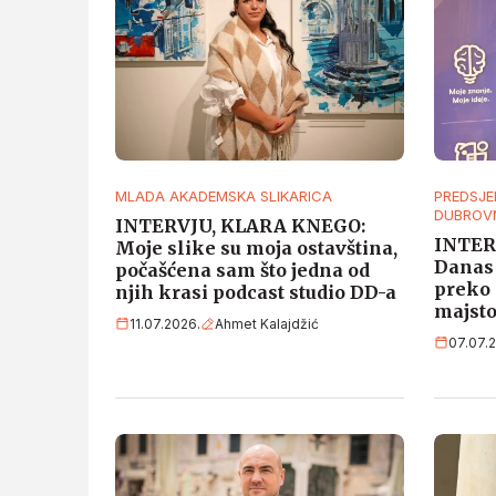
MLADA AKADEMSKA SLIKARICA
PREDSJE
DUBROV
INTERVJU, KLARA KNEGO:
INTER
Moje slike su moja ostavština,
Danas 
počašćena sam što jedna od
preko 
njih krasi podcast studio DD-a
majsto
11.07.2026.
Ahmet Kalajdžić
07.07.