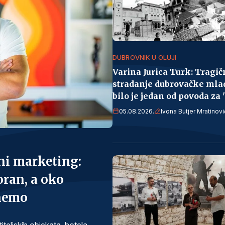
DUBROVNIK U OLUJI
Varina Jurica Turk: Tragič
stradanje dubrovačke mla
bilo je jedan od povoda za '
05.08.2026.
Ivona Butjer Mratinovi
lni marketing:
oran, a oko
inemo
iteljskih objekata, hotela,