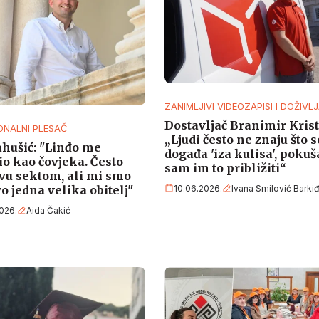
ZANIMLJIVI VIDEOZAPISI I DOŽIVLJ
Dostavljač Branimir Krist
ONALNI PLESAČ
„Ljudi često ne znaju što s
ahušić: "Linđo me
događa 'iza kulisa', pokuš
io kao čovjeka. Često
sam im to približiti“
vu sektom, ali mi smo
o jedna velika obitelj"
10.06.2026.
Ivana Smilović Barkiđ
026.
Aida Čakić