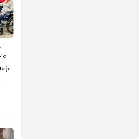
K
ple
to je
r