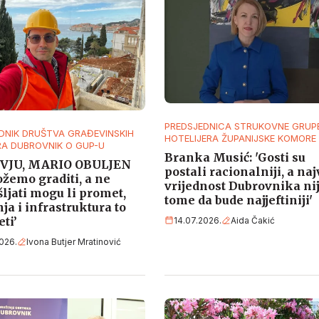
PREDSJEDNICA STRUKOVNE GRUP
DNIK DRUŠTVA GRAĐEVINSKIH
HOTELIJERA ŽUPANIJSKE KOMORE
RA DUBROVNIK O GUP-U
Branka Musić: 'Gosti su
VJU, MARIO OBULJEN
postali racionalniji, a na
žemo graditi, a ne
vrijednost Dubrovnika nij
ljati mogu li promet,
tome da bude najjeftiniji'
ja i infrastruktura to
ti’
14.07.2026.
Aida Čakić
026.
Ivona Butjer Mratinović