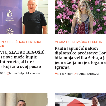
DNIK UDRUŽENJA OBRTNIKA
MLADA DUBROVAČKA GLUMICA
NIK
Paula Japunčić nakon
VJU, ZLATKO BEGUŠIĆ:
diplomske predstave: Lor
se sve može kupiti
bila moja velika želja, a j
interneta, ali ne i
jedna želja mi je uloga na
r koji zna svoj posao
Igrama
2026.
Ivona Butjer Mratinović
04.07.2026.
Petra Srebrović