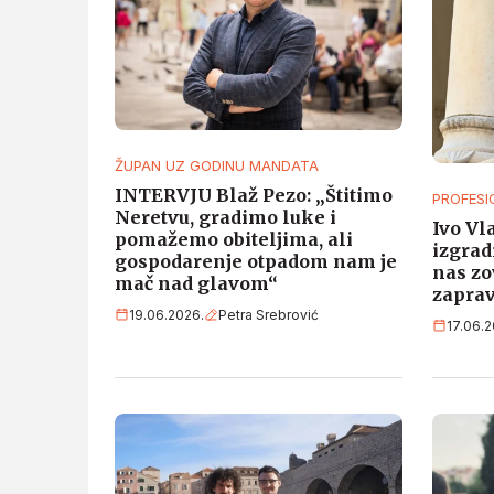
ŽUPAN UZ GODINU MANDATA
INTERVJU Blaž Pezo: „Štitimo
PROFESI
Neretvu, gradimo luke i
Ivo Vl
pomažemo obiteljima, ali
izgrad
gospodarenje otpadom nam je
nas zo
mač nad glavom“
zaprav
19.06.2026.
Petra Srebrović
17.06.2