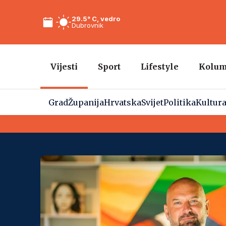
29.5° C, vedro
Dubrovnik
Vijesti
Sport
Lifestyle
Kolu
Grad
Županija
Hrvatska
Svijet
Politika
Kultur