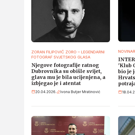
NOVINAR
ZORAN FILIPOVIĆ ZORO – LEGENDARNI
FOTOGRAF SVJETSKOG GLASA
INTER
Njegove fotografije ratnog
'Klub 
Dubrovnika su obišle svijet,
bio je 
glava mu je bila ucijenjena, a
Hrvats
izbjegao je i atentat
potraj
20.04.2026.
Ivona Butjer Mratinović
18.04.2