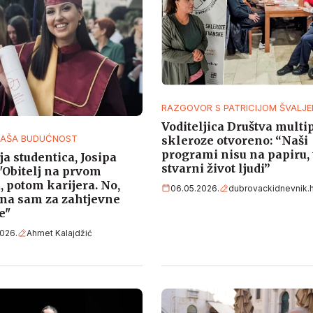
RAZGOVOR S PATRICIJOM ŠVALJE
Voditeljica Društva multi
NAŠA BUDUĆNOST
skleroze otvoreno: “Naši
programi nisu na papiru, 
ja studentica, Josipa
stvarni život ljudi”
 "Obitelj na prvom
, potom karijera. No,
06.05.2026.
dubrovackidnevnik.h
na sam za zahtjevne
e"
026.
Ahmet Kalajdžić