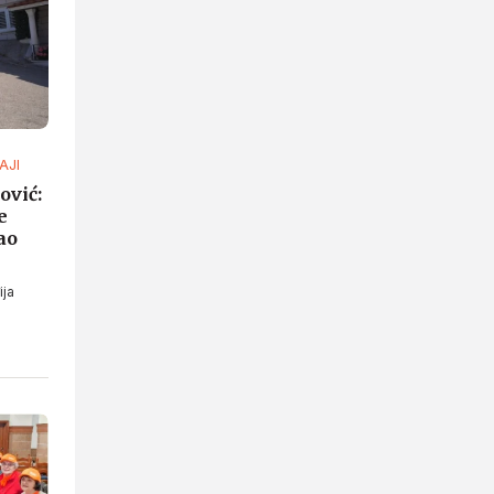
AJI
ović:
e
ao
ija