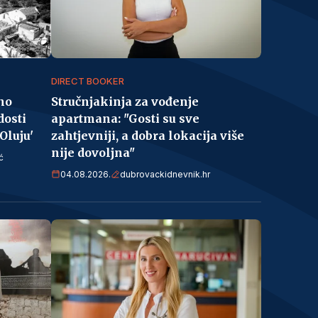
DIRECT BOOKER
no
Stručnjakinja za vođenje
dosti
apartmana: "Gosti su sve
Oluju'
zahtjevniji, a dobra lokacija više
nije dovoljna"
ć
04.08.2026.
dubrovackidnevnik.hr