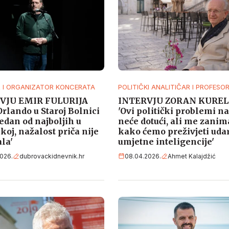
 I ORGANIZATOR KONCERATA
POLITIČKI ANALITIČAR I PROFESO
VJU EMIR FULURIJA
INTERVJU ZORAN KUREL
Orlando u Staroj Bolnici
'Ovi politički problemi n
jedan od najboljih u
neće dotući, ali me zanim
koj, nažalost priča nije
kako ćemo preživjeti uda
ala'
umjetne inteligencije'
026.
dubrovackidnevnik.hr
08.04.2026.
Ahmet Kalajdžić