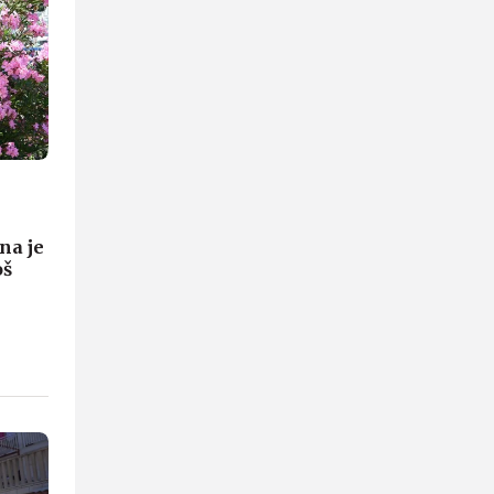
na je
oš