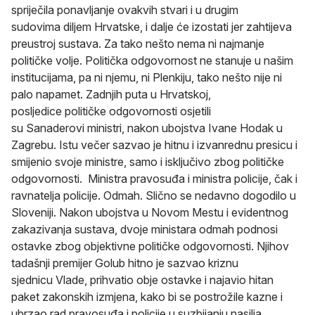
spriječila ponavljanje ovakvih stvari i u drugim
sudovima diljem Hrvatske, i dalje će izostati jer zahtijeva
preustroj sustava. Za tako nešto nema ni najmanje
političke volje. Politička odgovornost ne stanuje u našim
institucijama, pa ni njemu, ni Plenkiju, tako nešto nije ni
palo napamet. Zadnjih puta u Hrvatskoj,
posljedice političke odgovornosti osjetili
su Sanaderovi ministri, nakon ubojstva Ivane Hodak u
Zagrebu. Istu večer sazvao je hitnu i izvanrednu presicu i
smijenio svoje ministre, samo i isključivo zbog političke
odgovornosti. Ministra pravosuđa i ministra policije, čak i
ravnatelja policije. Odmah. Slično se nedavno dogodilo u
Sloveniji. Nakon ubojstva u Novom Mestu i evidentnog
zakazivanja sustava, dvoje ministara odmah podnosi
ostavke zbog objektivne političke odgovornosti. Njihov
tadašnji premijer Golub hitno je sazvao kriznu
sjednicu Vlade, prihvatio obje ostavke i najavio hitan
paket zakonskih izmjena, kako bi se postrožile kazne i
ubrzao rad pravosuđa i policije u suzbijanju nasilja.