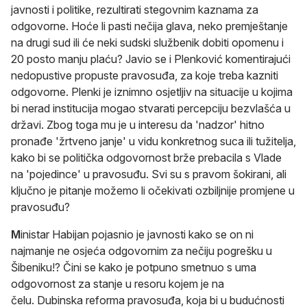
javnosti i politike, rezultirati stegovnim kaznama za
odgovorne. Hoće li pasti nečija glava, neko premještanje
na drugi sud ili će neki sudski službenik dobiti opomenu i
20 posto manju plaću? Javio se i Plenković komentirajući
nedopustive propuste pravosuđa, za koje treba kazniti
odgovorne. Plenki je iznimno osjetljiv na situacije u kojima
bi nerad institucija mogao stvarati percepciju bezvlašća u
državi. Zbog toga mu je u interesu da 'nadzor' hitno
pronađe 'žrtveno janje' u vidu konkretnog suca ili tužitelja,
kako bi se politička odgovornost brže prebacila s Vlade
na 'pojedince' u pravosuđu. Svi su s pravom šokirani, ali
ključno je pitanje možemo li očekivati ozbiljnije promjene u
pravosuđu?
M
inistar Habijan pojasnio je javnosti kako se on ni
najmanje ne osjeća odgovornim za nečiju pogrešku u
Šibeniku!? Čini se kako je potpuno smetnuo s uma
odgovornost za stanje u resoru kojem je na
čelu. Dubinska reforma pravosuđa, koja bi u budućnosti