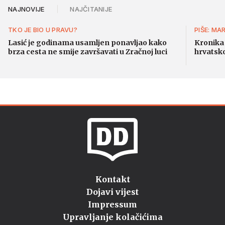
NAJNOVIJE
NAJČITANIJE
TKO JE BIO U PRAVU?
PIŠE: MA
Lasić je godinama usamljen ponavljao kako
Kronika 
brza cesta ne smije završavati u Zračnoj luci
hrvatsk
Kontakt
Dojavi vijest
Impressum
Upravljanje kolačićima