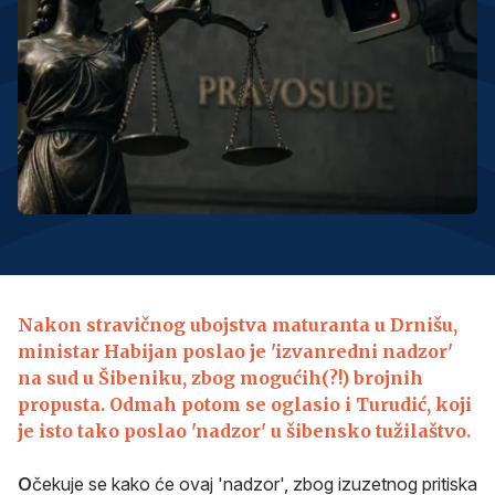
Nakon stravičnog ubojstva maturanta u Drnišu,
ministar Habijan poslao je 'izvanredni nadzor'
na sud u Šibeniku, zbog mogućih(?!) brojnih
propusta. Odmah potom se oglasio i Turudić, koji
je isto tako poslao 'nadzor' u šibensko tužilaštvo.
O
čekuje se kako će ovaj 'nadzor', zbog izuzetnog pritiska