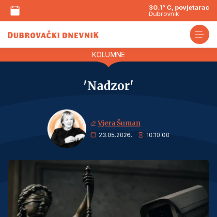
30.1° C, povjetarac
Dubrovnik
KOLUMNE
'Nadzor'
Vjera Šuman
23.05.2026.
10:10:00