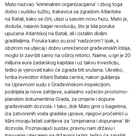
Mato nazvao 'kriminalnim organizacijama' i zbog toga
dobio i sudsku tužbu, trakavica sa zgradom Atlantske
na Batali, kako se čini, ulazi u sasvim novu fazu. Mato je,
doduše, najavio bager revoluciju, što je bila poruka
upućena Atlantskoj na Batali, ali i ostalim divljim
graditeljima. Poruka kako su pod 'nadzorom'! Ipak, s
obzirom na utjecaj i dobru umreženost građevinskih lobija,
moglo bi završiti samo na oštroj retorici. Naime, u igri je 20
milijuna eura zadarskog kapitala i uz takvu investiciju,
teško je vjerovati kako će zgrada biti srušena. Ukratko,
tvrtka investitor Atlant Batala centra, nakon gubljenja
na Upravnom sudu s Građevinskom inspekcijom,
podnijela je nove zahtjeve, sukladno važećim prostorno-
planskim dokumentima Grada, za izmjene i dopune
građevinskih dozvola. I tako, dok Mato grmi o bagerima,
iza zatvorenih vrata gradske uprave, njegovi pročelnici u
tišini moraju listati zahtjeve za 'izmjenama i dopunama' tih
dozvola. Poznavajući sustav, pravnu nam državu i
trgovanje utjecajem na državnoj razini, teško će završiti