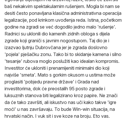
baš nekakvim spektakularnim rušenjem. Mogla bi nam se
desiti često ponavljana klasična administrativna operacija
legalizacije, pod krinkom uvođenja reda. Istina, početkom
godine na zgradi se već dogodilo jedno malo 'rušenje'.
Radnici su uklonili dio kamenih zidnih obloga s dijela
zgrade koji graniči s javnim nogostupom. Taj dio je i
izazvao ljutnju Dubrovčana jer je zgrada doslovno
'pojela' pješačku zonu. Tako bi to skidanje kamena i silno
'tesanje' rubova moglo poslužiti kao idealan kompromis.
Investitor će ukloniti i prenamijeniti minimalni dio koji
najviše 'smeta'. Mato s gorkim okusom u ustima može
proglasiti 'pobjedu pravne države' i Grada nad
investitorima, dok će preostalih 95 posto zgrade i
luksuznih stanova biti legalizirano kroz papire. Ne znači
da će tako završiti, ali iskustvo nas uči kako takve 'igre
moći' u nas završavaju. To bude Win-win situacija, na
hrvatski način. I vuk sit i sve koze na broju. Eto vas.