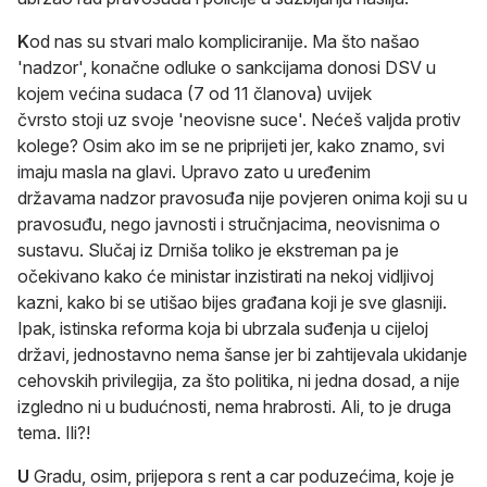
K
od nas su stvari malo kompliciranije. Ma što našao
'nadzor', konačne odluke o sankcijama donosi DSV u
kojem većina sudaca (7 od 11 članova) uvijek
čvrsto stoji uz svoje 'neovisne suce'. Nećeš valjda protiv
kolege? Osim ako im se ne priprijeti jer, kako znamo, svi
imaju masla na glavi. Upravo zato u uređenim
državama nadzor pravosuđa nije povjeren onima koji su u
pravosuđu, nego javnosti i stručnjacima, neovisnima o
sustavu. Slučaj iz Drniša toliko je ekstreman pa je
očekivano kako će ministar inzistirati na nekoj vidljivoj
kazni, kako bi se utišao bijes građana koji je sve glasniji.
Ipak, istinska reforma koja bi ubrzala suđenja u cijeloj
državi, jednostavno nema šanse jer bi zahtijevala ukidanje
cehovskih privilegija, za što politika, ni jedna dosad, a nije
izgledno ni u budućnosti, nema hrabrosti. Ali, to je druga
tema. Ili?!
U
Gradu, osim, prijepora s rent a car poduzećima, koje je