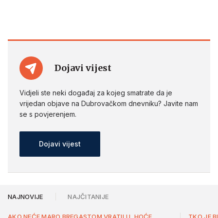
Dojavi vijest
Vidjeli ste neki događaj za kojeg smatrate da je
vrijedan objave na Dubrovačkom dnevniku? Javite nam
se s povjerenjem.
Dojavi vijest
NAJNOVIJE
NAJČITANIJE
AKO NEĆE MARO BREGASTOM VRATILU, HOĆE
TKO JE B