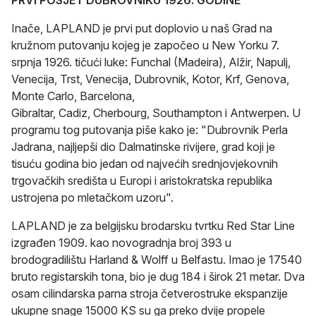
Inače, LAPLAND je prvi put doplovio u naš Grad na
kružnom putovanju kojeg je započeo u New Yorku 7.
srpnja 1926. tičući luke: Funchal (Madeira), Alžir, Napulj,
Venecija, Trst, Venecija, Dubrovnik, Kotor, Krf, Genova,
Monte Carlo, Barcelona,
Gibraltar, Cadiz, Cherbourg, Southampton i Antwerpen. U
programu tog putovanja piše kako je: "Dubrovnik Perla
Jadrana, najljepši dio Dalmatinske rivijere, grad koji je
tisuću godina bio jedan od najvećih srednjovjekovnih
trgovačkih središta u Europi i aristokratska republika
ustrojena po mletačkom uzoru".
LAPLAND je za belgijsku brodarsku tvrtku Red Star Line
izgrađen 1909. kao novogradnja broj 393 u
brodogradilištu Harland & Wolff u Belfastu. Imao je 17540
bruto registarskih tona, bio je dug 184 i širok 21 metar. Dva
osam cilindarska parna stroja četverostruke ekspanzije
ukupne snage 15000 KS su ga preko dvije propele