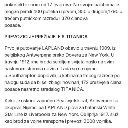
pokretali brzinom od 17 čvorova. Na svojim palubama je
mogao primiti 400 putnika u prvom, 350 u drugom,1790 u
trećem putničkom razredu i 370 članova
posade.
PREVOZIO JE PREŽIVJELE S TITANICA
Prvo je putovanje LAPLAND obavio u travnju 1909. iz
belgijskog Antwerpena preko Dovera za New York. U
travnju 1912. ime broda se diljem svijeta našlo na svim
naslovnim stranica novina. Tada su na njemu
u Southampton doplovila, u kabinama trećeg razreda po
nalogu suda da bi se izbjegli novinari, 172 preživjela člana
posade nesretno stradalog TITANICA.
Kako je uskoro započeo Prvi svjetski rat, Antwerpen su
okupirali Nijemci pa LAPLAND plovi za britanski White
Star Line iz Liverpoola za New York. Od lipnja 1917. služi
kao brod za vojne transporte i prevozi 3000 vojnika.