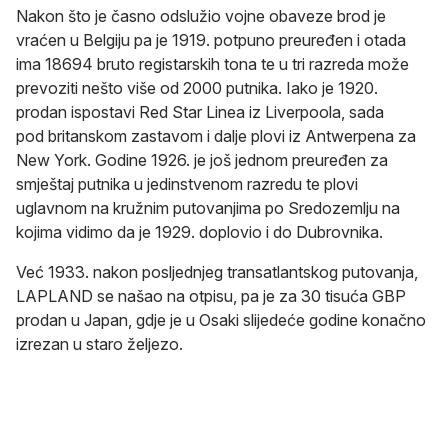
Nakon što je časno odslužio vojne obaveze brod je
vraćen u Belgiju pa je 1919. potpuno preuređen i otada
ima 18694 bruto registarskih tona te u tri razreda može
prevoziti nešto više od 2000 putnika. Iako je 1920.
prodan ispostavi Red Star Linea iz Liverpoola, sada
pod britanskom zastavom i dalje plovi iz Antwerpena za
New York. Godine 1926. je još jednom preuređen za
smještaj putnika u jedinstvenom razredu te plovi
uglavnom na kružnim putovanjima po Sredozemlju na
kojima vidimo da je 1929. doplovio i do Dubrovnika.
Već 1933. nakon posljednjeg transatlantskog putovanja,
LAPLAND se našao na otpisu, pa je za 30 tisuća GBP
prodan u Japan, gdje je u Osaki slijedeće godine konačno
izrezan u staro željezo.