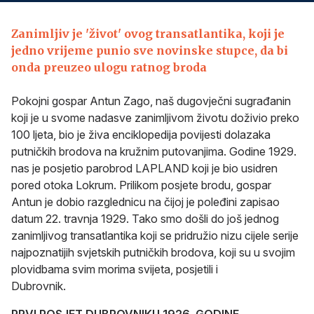
Zanimljiv je 'život' ovog transatlantika, koji je
jedno vrijeme punio sve novinske stupce, da bi
onda preuzeo ulogu ratnog broda
Pokojni gospar Antun Zago, naš dugovječni sugrađanin
koji je u svome nadasve zanimljivom životu doživio preko
100 ljeta, bio je živa enciklopedija povijesti dolazaka
putničkih brodova na kružnim putovanjima. Godine 1929.
nas je posjetio parobrod LAPLAND koji je bio usidren
pored otoka Lokrum. Prilikom posjete brodu, gospar
Antun je dobio razglednicu na čijoj je poleđini zapisao
datum 22. travnja 1929. Tako smo došli do još jednog
zanimljivog transatlantika koji se pridružio nizu cijele serije
najpoznatijih svjetskih putničkih brodova, koji su u svojim
plovidbama svim morima svijeta, posjetili i
Dubrovnik.
PRVI POSJET DUBROVNIKU 1926. GODINE