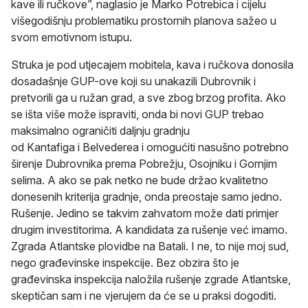
kave ili ručkove”, naglasio je Marko Potrebica i cijelu
višegodišnju problematiku prostornih planova sažeo u
svom emotivnom istupu.
Struka je pod utjecajem mobitela, kava i ručkova donosila
dosadašnje GUP-ove koji su unakazili Dubrovnik i
pretvorili ga u ružan grad, a sve zbog brzog profita. Ako
se išta više može ispraviti, onda bi novi GUP trebao
maksimalno ograničiti daljnju gradnju
od Kantafiga i Belvederea i omogućiti nasušno potrebno
širenje Dubrovnika prema Pobrežju, Osojniku i Gornjim
selima. A ako se pak netko ne bude držao kvalitetno
donesenih kriterija gradnje, onda preostaje samo jedno.
Rušenje. Jedino se takvim zahvatom može dati primjer
drugim investitorima. A kandidata za rušenje već imamo.
Zgrada Atlantske plovidbe na Batali. I ne, to nije moj sud,
nego građevinske inspekcije. Bez obzira što je
građevinska inspekcija naložila rušenje zgrade Atlantske,
skeptičan sam i ne vjerujem da će se u praksi dogoditi.