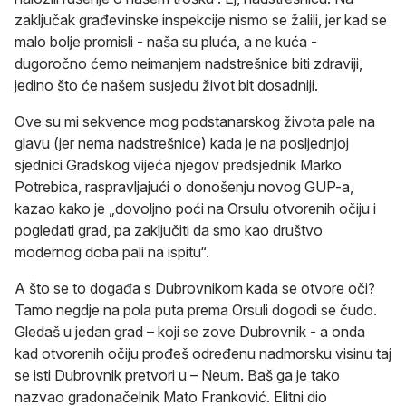
zaključak građevinske inspekcije nismo se žalili, jer kad se
malo bolje promisli - naša su pluća, a ne kuća -
dugoročno ćemo neimanjem nadstrešnice biti zdraviji,
jedino što će našem susjedu život bit dosadniji.
Ove su mi sekvence mog podstanarskog života pale na
glavu (jer nema nadstrešnice) kada je na posljednjoj
sjednici Gradskog vijeća njegov predsjednik Marko
Potrebica, raspravljajući o donošenju novog GUP-a,
kazao kako je „dovoljno poći na Orsulu otvorenih očiju i
pogledati grad, pa zaključiti da smo kao društvo
modernog doba pali na ispitu“.
A što se to događa s Dubrovnikom kada se otvore oči?
Tamo negdje na pola puta prema Orsuli dogodi se čudo.
Gledaš u jedan grad – koji se zove Dubrovnik - a onda
kad otvorenih očiju prođeš određenu nadmorsku visinu taj
se isti Dubrovnik pretvori u – Neum. Baš ga je tako
nazvao gradonačelnik Mato Franković. Elitni dio