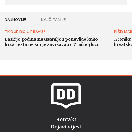
NAJNOVIJE
NAJČITANIJE
TKO JE BIO U PRAVU?
PIŠE: MA
Lasić je godinama usamljen ponavljao kako
Kronika 
brza cesta ne smije završavati u Zračnoj luci
hrvatsk
Kontakt
Dojavi vijest