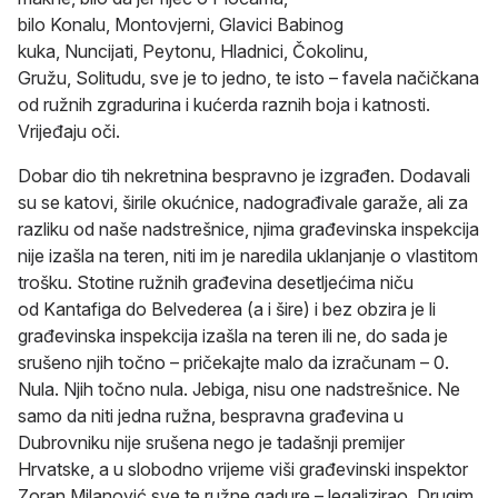
bilo Konalu, Montovjerni, Glavici Babinog
kuka, Nuncijati, Peytonu, Hladnici, Čokolinu,
Gružu, Solitudu, sve je to jedno, te isto – favela načičkana
od ružnih zgradurina i kućerda raznih boja i katnosti.
Vrijeđaju oči.
Dobar dio tih nekretnina bespravno je izgrađen. Dodavali
su se katovi, širile okućnice, nadograđivale garaže, ali za
razliku od naše nadstrešnice, njima građevinska inspekcija
nije izašla na teren, niti im je naredila uklanjanje o vlastitom
trošku. Stotine ružnih građevina desetljećima niču
od Kantafiga do Belvederea (a i šire) i bez obzira je li
građevinska inspekcija izašla na teren ili ne, do sada je
srušeno njih točno – pričekajte malo da izračunam – 0.
Nula. Njih točno nula. Jebiga, nisu one nadstrešnice. Ne
samo da niti jedna ružna, bespravna građevina u
Dubrovniku nije srušena nego je tadašnji premijer
Hrvatske, a u slobodno vrijeme viši građevinski inspektor
Zoran Milanović sve te ružne gadure – legalizirao. Drugim