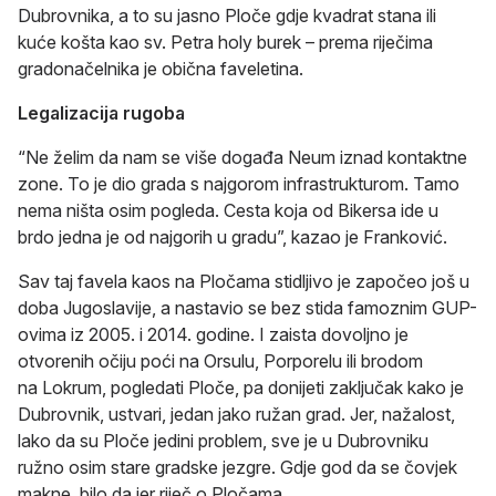
Dubrovnika, a to su jasno Ploče gdje kvadrat stana ili
kuće košta kao sv. Petra holy burek – prema riječima
gradonačelnika je obična faveletina.
Legalizacija rugoba
“Ne želim da nam se više događa Neum iznad kontaktne
zone. To je dio grada s najgorom infrastrukturom. Tamo
nema ništa osim pogleda. Cesta koja od Bikersa ide u
brdo jedna je od najgorih u gradu”, kazao je Franković.
Sav taj favela kaos na Pločama stidljivo je započeo još u
doba Jugoslavije, a nastavio se bez stida famoznim GUP-
ovima iz 2005. i 2014. godine. I zaista dovoljno je
otvorenih očiju poći na Orsulu, Porporelu ili brodom
na Lokrum, pogledati Ploče, pa donijeti zaključak kako je
Dubrovnik, ustvari, jedan jako ružan grad. Jer, nažalost,
lako da su Ploče jedini problem, sve je u Dubrovniku
ružno osim stare gradske jezgre. Gdje god da se čovjek
makne, bilo da jer riječ o Pločama,