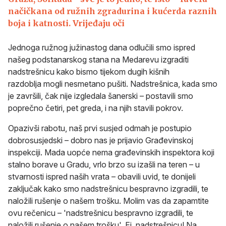
načičkana od ružnih zgradurina i kućerda raznih
boja i katnosti. Vrijeđaju oči
Jednoga ružnog južinastog dana odlučili smo ispred
našeg podstanarskog stana na Medarevu izgraditi
nadstrešnicu kako bismo tijekom dugih kišnih
razdoblja mogli nesmetano pušiti. Nadstrešnica, kada smo
je završili, čak nije izgledala šanerski – postavili smo
poprečno četiri, pet greda, i na njih stavili pokrov.
Opazivši rabotu, naš prvi susjed odmah je postupio
dobrosusjedski – dobro nas je prijavio Građevinskoj
inspekciji. Mada uopće nema građevinskih inspektora koji
stalno borave u Gradu, vrlo brzo su izašli na teren – u
stvarnosti ispred naših vrata – obavili uvid, te donijeli
zaključak kako smo nadstrešnicu bespravno izgradili, te
naložili rušenje o našem trošku. Molim vas da zapamtite
ovu rečenicu – 'nadstrešnicu bespravno izgradili, te
naložili rušenje o našem trošku'. Ej, nadstrešnicu! Na