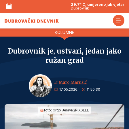
29.7° C, umjereno jak vjetar
Dubrovnik
KOLUMNE
Dubrovnik je, ustvari, jedan jako
ružan grad
Maro Marušić
17.05.2026.
11:50:30
foto:
Grgo Jelavić/PIXSELL