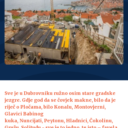
Sve je u Dubrovniku ružno osim stare gradske
jezgre. Gdje god da se čovjek makne, bilo da je
riječ o Pločama, bilo Konalu, Montovjerni,
Glavici Babinog
kuka, Nuncijati, Peytonu, Hladnici, Čokolinu,
Gružu, Solitudu - sve je to jedno, te isto – favela