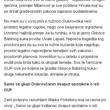
riječima, premijer Milanović je sve poštene Hrvate koji su
se držali građevinskih zakona napravio budaletinama.
No meni su u ovoj priči o ružnoći Dubrovnika veći
problem legalne rugobe, nego one bespravne izgrađene.
Uzmimo najbolji primjer za tu tvrdnju, a to je jasno Glavica
Babinog kuka poviše Uvale Lapad. Najveća tragedija tog
prostora jest da su sve te ružne kućerde koje nagrđuju
prostor legalno napravljene temeljem svih zakona i
prostornih planova. Investitori su u skladu s propisima
srušili pola brda kako bi ukopali temelje. Sve te famozne
GUP-ove po kojima se gradila Glavica Babinog kuka i
druge nakaradne lokacije, donijela je struka.
Samo se glupi Dubrovčanin dvaput spotakne o isti
GUP
Zato potpuno razumijem Marka Potrebicu koji se ravna po
onoj: „Samo se glupi Indijanac dvaput spotakne o isti