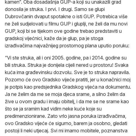
kamen“. Oba dosadašnja GUP-a koji su unakazili grad
donosila je struka. I prvi. I drugi. Samo se glupi
Dubrovčanin dvaput spotakne o isti GUP. Potrebica više
ne želi sudjelovati u filmu GUP i gluplji, ne želi da mu novi
GUP, koji bi se tijekom ove godine trebao predstaviti u
gradskoj vijećnici, kaže da je glup, pa je stoga
izrađivačima najvažnijeg prostornog plana uputio poruku:
“Vi ste struka, ali i oni 2005. godine, pa i 2014. godine su
bili struka. Struka je donijela cijeli nered u prostoru! Svaka
kuća ima građevinsku dozvolu. Sve je to struka napravila.
Pozorno će ovo Gradsko vijeće pratiti, jer u konačnici moj
je potpis kao predsjednika Gradskog vijeća na dokumentu.
Ja ne želim da me se moja djeca srame, a silno želim da
žive u ovom gradu i imaju obitelj, i da me se ne srame kao
što se ja sramim kad vidim neke kuće koje su
predimenzionirane. Zato vrlo jasna poruka izrađivačima,
ovo Gradsko vijeće će sigurno, barem ja osobno, gledati
postoji li neki utjecaj. Svi mi imamo mobitele, poznanstva