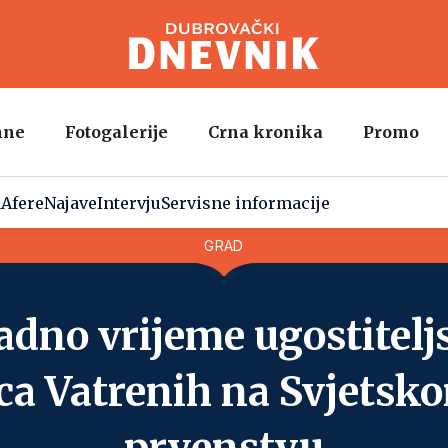
mne
Fotogalerije
Crna kronika
Promo
a
Afere
Najave
Intervju
Servisne informacije
GRAD
adno vrijeme ugostitelj
ca Vatrenih na Svjet