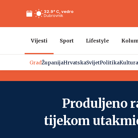
32.9° C, vedro
Dubrovnik
Vijesti
Sport
Lifestyle
Kolu
Grad
Županija
Hrvatska
Svijet
Politika
Kultur
Produljeno r
tijekom utakmi