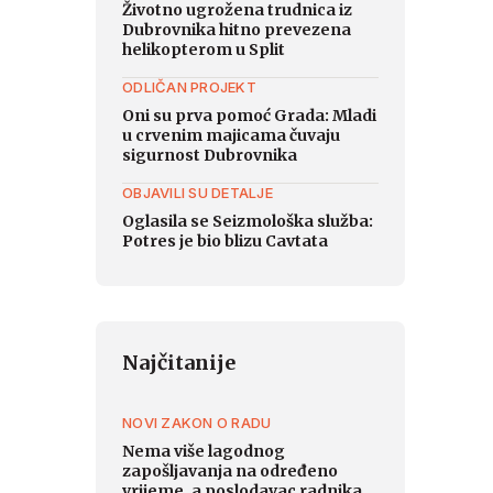
Životno ugrožena trudnica iz
Dubrovnika hitno prevezena
helikopterom u Split
ODLIČAN PROJEKT
Oni su prva pomoć Grada: Mladi
u crvenim majicama čuvaju
sigurnost Dubrovnika
OBJAVILI SU DETALJE
Oglasila se Seizmološka služba:
Potres je bio blizu Cavtata
Najčitanije
NOVI ZAKON O RADU
Nema više lagodnog
zapošljavanja na određeno
vrijeme, a poslodavac radnika