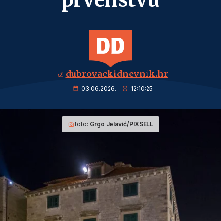
prvenstvu
dubrovackidnevnik.hr
03.06.2026.
12:10:25
foto:
Grgo Jelavić/PIXSELL