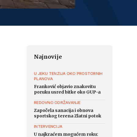
Najnovije
U JEKU TENZIJA OKO PROSTORNIH
PLANOVA
Franković objavio znakovitu
poruku usred bitke oko GUP-a
REDOVNO ODRŽAVANJE
Započela sanacija i obnova
sportskog terena Zlatni potok
INTERVENCIJA
U najkraćem mogućem roku: