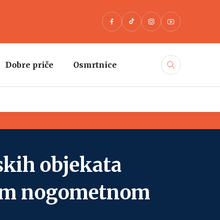
Dobre priče
Osmrtnice
skih objekata
skom nogometnom