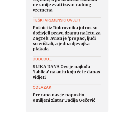
ne smije zvati izvan radnog
vremena
TEŠKI VREMENSKI UVJETI
Putnici iz Dubrovnika jutros su
doživjeli pravu dramu na letu za
Zagreb: Avion je 'propao', ljudi
su vrištali, a jedna djevojka
plakala
DUDUDU...
SLIKA DANA Ovo je najluđa
'tablica' na autu koju ćete danas
vidjeti
ODLAZAK
Prerano nas je napustio
omiljeni zlatar Tadija Gečević