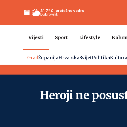
31.7° C, pretežno vedro
Dubrovnik
Vijesti
Sport
Lifestyle
Kolu
Grad
Županija
Hrvatska
Svijet
Politika
Kultur
Heroji ne posust