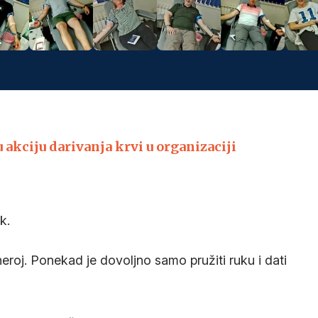
u akciju darivanja krvi u organizaciji
ik.
heroj. Ponekad je dovoljno samo pružiti ruku i dati