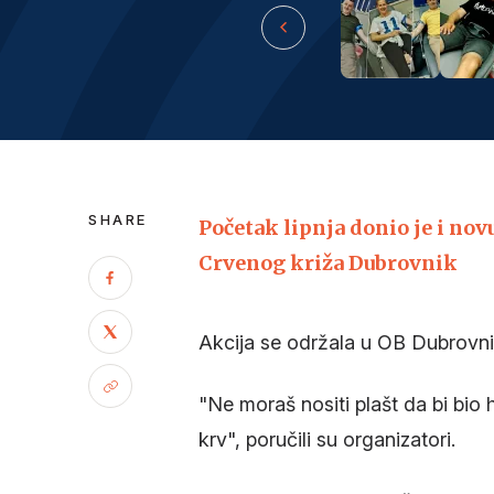
SHARE
Početak lipnja donio je i nov
Crvenog križa Dubrovnik
Akcija se održala u OB Dubrovn
"Ne moraš nositi plašt da bi bio 
krv", poručili su organizatori.