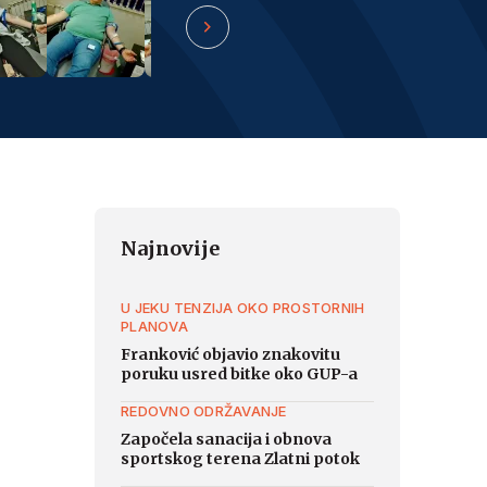
Najnovije
U JEKU TENZIJA OKO PROSTORNIH
PLANOVA
Franković objavio znakovitu
poruku usred bitke oko GUP-a
REDOVNO ODRŽAVANJE
Započela sanacija i obnova
sportskog terena Zlatni potok