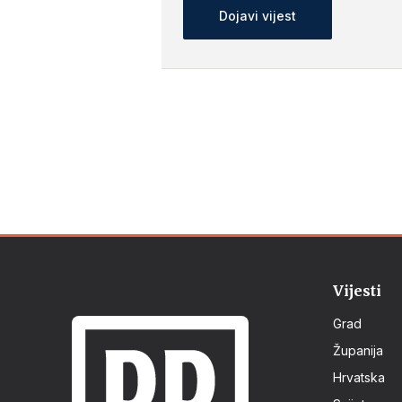
Dojavi vijest
Vijesti
Grad
Županija
Hrvatska