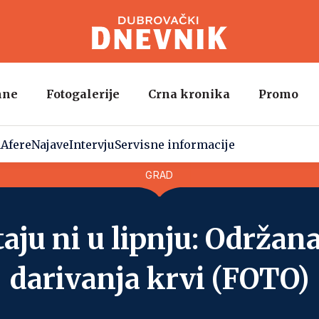
mne
Fotogalerije
Crna kronika
Promo
a
Afere
Najave
Intervju
Servisne informacije
GRAD
aju ni u lipnju: Održana
darivanja krvi (FOTO)