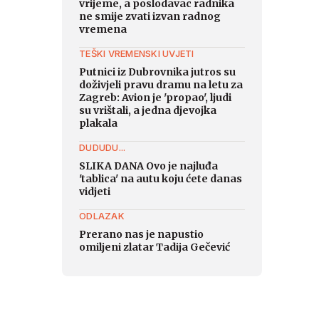
vrijeme, a poslodavac radnika
ne smije zvati izvan radnog
vremena
TEŠKI VREMENSKI UVJETI
Putnici iz Dubrovnika jutros su
doživjeli pravu dramu na letu za
Zagreb: Avion je 'propao', ljudi
su vrištali, a jedna djevojka
plakala
DUDUDU...
SLIKA DANA Ovo je najluđa
'tablica' na autu koju ćete danas
vidjeti
ODLAZAK
Prerano nas je napustio
omiljeni zlatar Tadija Gečević