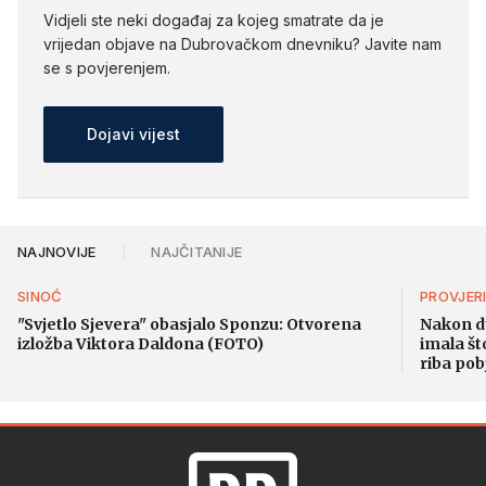
Vidjeli ste neki događaj za kojeg smatrate da je
vrijedan objave na Dubrovačkom dnevniku? Javite nam
se s povjerenjem.
Dojavi vijest
NAJNOVIJE
NAJČITANIJE
SINOĆ
PROVJER
"Svjetlo Sjevera" obasjalo Sponzu: Otvorena
Nakon d
izložba Viktora Daldona (FOTO)
imala št
riba pob