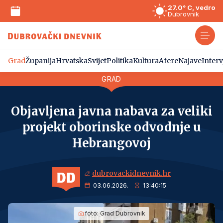
27.0° C, vedro
Dubrovnik
Grad
Županija
Hrvatska
Svijet
Politika
Kultura
Afere
Najave
Interv
GRAD
Objavljena javna nabava za veliki
projekt oborinske odvodnje u
Hebrangovoj
dubrovackidnevnik.hr
03.06.2026.
13:40:15
foto:
Grad Dubrovnik