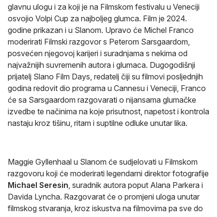
glavnu ulogu i za koji je na Filmskom festivalu u Veneciji
osvojio Volpi Cup za najboljeg glumca. Film je 2024.
godine prikazan i u Slanom. Upravo će Michel Franco
moderirati Filmski razgovor s Peterom Sarsgaardom,
posvećen njegovoj karijeri i suradnjama s nekima od
najvažnijih suvremenih autora i glumaca. Dugogodišnji
prijatelj Slano Film Days, redatelj čiji su filmovi posljednjih
godina redovit dio programa u Cannesu i Veneciji, Franco
će sa Sarsgaardom razgovarati o nijansama glumačke
izvedbe te načinima na koje prisutnost, napetost i kontrola
nastaju kroz tišinu, ritam i suptilne odluke unutar lika.
Maggie Gyllenhaal u Slanom će sudjelovati u Filmskom
razgovoru koji će moderirati legendarni direktor fotografije
Michael Seresin
, suradnik autora poput Alana Parkera i
Davida Lyncha. Razgovarat će o promjeni uloga unutar
filmskog stvaranja, kroz iskustva na filmovima pa sve do