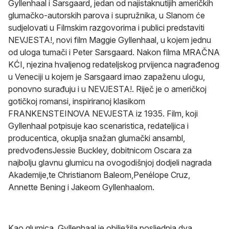
Gyllenhaal i Sarsgaard, jedan od najistaknutijih američkih
glumačko-autorskih parova i supružnika, u Slanom će
sudjelovati u Filmskim razgovorima i publici predstaviti
NEVJESTA!, novi film Maggie Gyllenhaal, u kojem jednu
od uloga tumači i Peter Sarsgaard. Nakon filma MRAČNA
KĆI, njezina hvaljenog redateljskog prvijenca nagrađenog
u Veneciji u kojem je Sarsgaard imao zapaženu ulogu,
ponovno surađuju i u NEVJESTA!. Riječ je o američkoj
gotičkoj romansi, inspiriranoj klasikom
FRANKENSTEINOVA NEVJESTA iz 1935. Film, koji
Gyllenhaal potpisuje kao scenaristica, redateljica i
producentica, okuplja snažan glumački ansambl,
predvođensJessie Buckley, dobitnicom Oscara za
najbolju glavnu glumicu na ovogodišnjoj dodjeli nagrada
Akademije,te Christianom Baleom,Penélope Cruz,
Annette Bening i Jakeom Gyllenhaalom.
Kao glumica, Gyllenhaal je obilježila posljednja dva