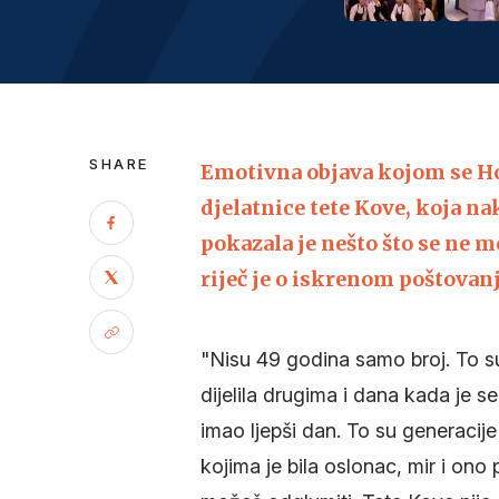
SHARE
Emotivna objava kojom se Ho
djelatnice tete Kove, koja na
pokazala je nešto što se ne m
riječ je o iskrenom poštovan
"Nisu 49 godina samo broj. To su
dijelila drugima i dana kada je s
imao ljepši dan. To su generacije
kojima je bila oslonac, mir i ono