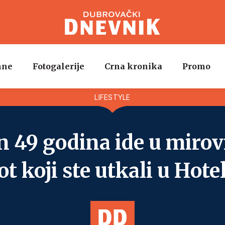
mne
Fotogalerije
Crna kronika
Promo
a
Afere
Najave
Intervju
Servisne informacije
LIFESTYLE
n 49 godina ide u mirov
ot koji ste utkali u Hote