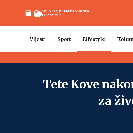
35.5° C, pretežno vedro
Dubrovnik
Vijesti
Sport
Lifestyle
Kolu
Grad
Županija
Hrvatska
Svijet
Politika
Kultur
Tete Kove nako
za živ