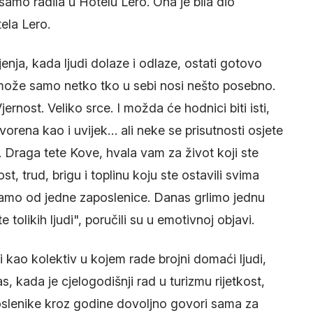
samo radila u Hotelu Lero. Ona je bila dio
tela Lero.
nja, kada ljudi dolaze i odlaze, ostati gotovo
može samo netko tko u sebi nosi nešto posebno.
ernost. Veliko srce. I možda će hodnici biti isti,
vorena kao i uvijek… ali neke se prisutnosti osjete
. Draga tete Kove, hvala vam za život koji ste
st, trud, brigu i toplinu koju ste ostavili svima
mo od jedne zaposlenice. Danas grlimo jednu
e tolikih ljudi", poručili su u emotivnoj objavi.
 kao kolektiv u kojem rade brojni domaći ljudi,
, kada je cjelogodišnji rad u turizmu rijetkost,
oslenike kroz godine dovoljno govori sama za