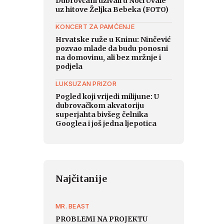
Dubrovčani uživali u Noći Uvale
uz hitove Željka Bebeka (FOTO)
KONCERT ZA PAMĆENJE
Hrvatske ruže u Kninu: Ninčević
pozvao mlade da budu ponosni
na domovinu, ali bez mržnje i
podjela
LUKSUZAN PRIZOR
Pogled koji vrijedi milijune: U
dubrovačkom akvatoriju
superjahta bivšeg čelnika
Googlea i još jedna ljepotica
Najčitanije
MR. BEAST
PROBLEMI NA PROJEKTU