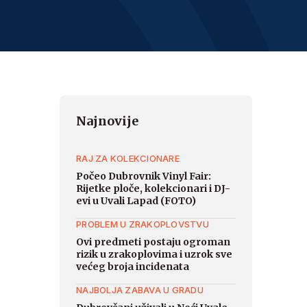
Najnovije
RAJ ZA KOLEKCIONARE
Počeo Dubrovnik Vinyl Fair:
Rijetke ploče, kolekcionari i DJ-
evi u Uvali Lapad (FOTO)
PROBLEM U ZRAKOPLOVSTVU
Ovi predmeti postaju ogroman
rizik u zrakoplovima i uzrok sve
većeg broja incidenata
NAJBOLJA ZABAVA U GRADU