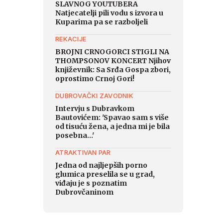
SLAVNOG YOUTUBERA
Natjecatelji pili vodu s izvora u
Kuparima pa se razboljeli
REKACIJE
BROJNI CRNOGORCI STIGLI NA
THOMPSONOV KONCERT Njihov
književnik: Sa Srđa Gospa zbori,
oprostimo Crnoj Gori!
DUBROVAČKI ZAVODNIK
Intervju s Dubravkom
Bautovićem: 'Spavao sam s više
od tisuću žena, a jedna mi je bila
posebna...'
ATRAKTIVAN PAR
Jedna od najljepših porno
glumica preselila se u grad,
viđaju je s poznatim
Dubrovčaninom