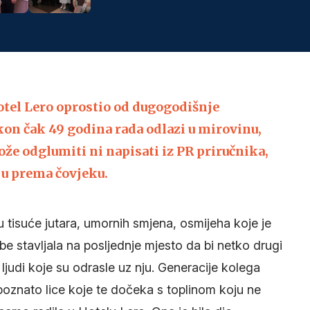
tel Lero oprostio od dugogodišnje
kon čak 49 godina rada odlazi u mirovinu,
ože odglumiti ni napisati iz PR priručnika,
ju prema čovjeku.
 tisuće jutara, umornih smjena, osmijeha koje je
ebe stavljala na posljednje mjesto da bi netko drugi
 ljudi koje su odrasle uz nju. Generacije kolega
 poznato lice koje te dočeka s toplinom koju ne