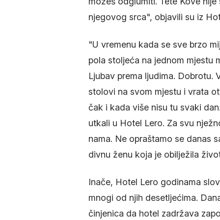
možeš odglumiti. Tete Kove nije 
njegovog srca", objavili su iz Ho
"U vremenu kada se sve brzo mije
pola stoljeća na jednom mjestu 
Ljubav prema ljudima. Dobrotu. Vj
stolovi na svom mjestu i vrata ot
čak i kada više nisu tu svaki dan
utkali u Hotel Lero. Za svu nježno
nama. Ne opraštamo se danas sa
divnu ženu koja je obilježila život
Inače, Hotel Lero godinama slovi
mnogi od njih desetljećima. Danas
činjenica da hotel zadržava zap