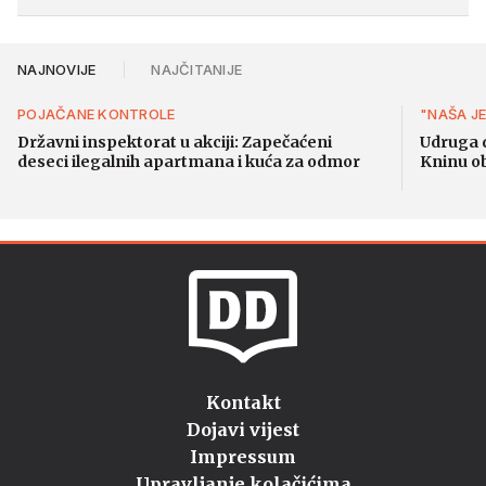
NAJNOVIJE
NAJČITANIJE
POJAČANE KONTROLE
"NAŠA J
Državni inspektorat u akciji: Zapečaćeni
Udruga 
deseci ilegalnih apartmana i kuća za odmor
Kninu obi
Kontakt
Dojavi vijest
Impressum
Upravljanje kolačićima