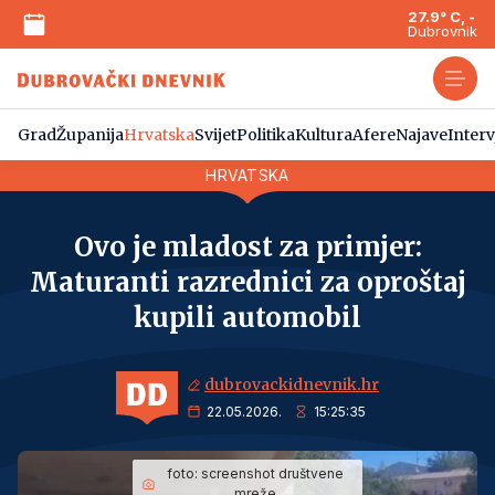
27.9° C, -
Dubrovnik
Grad
Županija
Hrvatska
Svijet
Politika
Kultura
Afere
Najave
Interv
HRVATSKA
Ovo je mladost za primjer:
Maturanti razrednici za oproštaj
kupili automobil
dubrovackidnevnik.hr
22.05.2026.
15:25:35
foto:
screenshot društvene
mreže