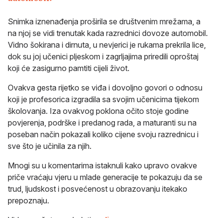
Snimka iznenađenja proširila se društvenim mrežama, a
na njoj se vidi trenutak kada razrednici dovoze automobil.
Vidno šokirana i dirnuta, u nevjerici je rukama prekrila lice,
dok su joj učenici pljeskom i zagrljajima priredili oproštaj
koji će zasigurno pamtiti cijeli život.
Ovakva gesta rijetko se viđa i dovoljno govori o odnosu
koji je profesorica izgradila sa svojim učenicima tijekom
školovanja. Iza ovakvog poklona očito stoje godine
povjerenja, podrške i predanog rada, a maturanti su na
poseban način pokazali koliko cijene svoju razrednicu i
sve što je učinila za njih.
Mnogi su u komentarima istaknuli kako upravo ovakve
priče vraćaju vjeru u mlade generacije te pokazuju da se
trud, ljudskost i posvećenost u obrazovanju itekako
prepoznaju.