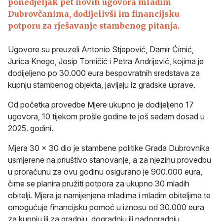
ponedjeljak pet novih ugovora mladim
Dubrovčanima, dodijelivši im financijsku
potporu za rješavanje stambenog pitanja.
Ugovore su preuzeli Antonio Stjepović, Damir Ćimić,
Jurica Knego, Josip Tomičić i Petra Andrijević, kojima je
dodijeljeno po 30.000 eura bespovratnih sredstava za
kupnju stambenog objekta, javljaju iz gradske uprave.
Od početka provedbe Mjere ukupno je dodijeljeno 17
ugovora, 10 tijekom prošle godine te još sedam dosad u
2025. godini.
Mjera 30 x 30 dio je stambene politike Grada Dubrovnika
usmjerene na priuštivo stanovanje, a za njezinu provedbu
u proračunu za ovu godinu osigurano je 900.000 eura,
čime se planira pružiti potpora za ukupno 30 mladih
obitelji. Mjera je namijenjena mladima i mladim obiteljima te
omogućuje financijsku pomoć u iznosu od 30.000 eura
za kupnju ili za gradnju, dogradnju ili nadogradnju