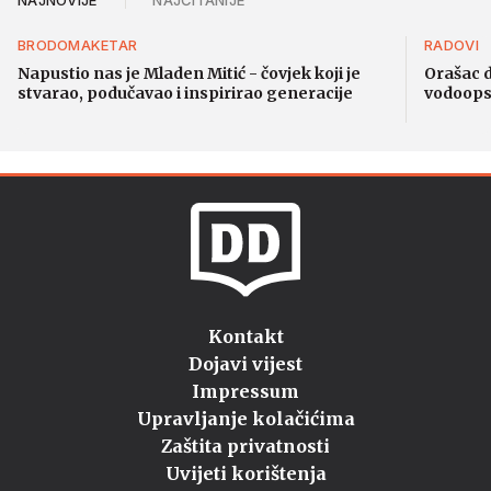
BRODOMAKETAR
RADOVI
Napustio nas je Mladen Mitić - čovjek koji je
Orašac d
stvarao, podučavao i inspirirao generacije
vodoops
Kontakt
Dojavi vijest
Impressum
Upravljanje kolačićima
Zaštita privatnosti
Uvijeti korištenja