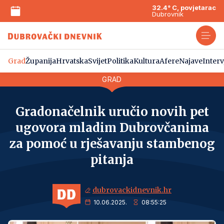
32.4° C, povjetarac
Dubrovnik
Grad
Županija
Hrvatska
Svijet
Politika
Kultura
Afere
Najave
Interv
GRAD
Gradonačelnik uručio novih pet
ugovora mladim Dubrovčanima
za pomoć u rješavanju stambenog
pitanja
dubrovackidnevnik.hr
10.06.2025.
08:55:25