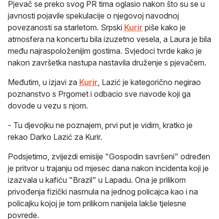
Pjevač se preko svog PR tima oglasio nakon što su se u
javnosti pojavile spekulacije o njegovoj navodnoj
povezanosti sa starletom. Srpski
Kurir
piše kako je
atmosfera na koncertu bila izuzetno vesela, a Laura je bila
među najraspoloženijim gostima. Svjedoci tvrde kako je
nakon završetka nastupa nastavila druženje s pjevačem.
Međutim, u izjavi za
Kurir
, Lazić je kategorično negirao
poznanstvo s Prgomet i odbacio sve navode koji ga
dovode u vezu s njom.
- Tu djevojku ne poznajem, prvi put je vidim, kratko je
rekao Darko Lazić za Kurir.
Podsjetimo, zvijezdi emisije "Gospodin savršeni" određen
je pritvor u trajanju od mjesec dana nakon incidenta koji je
izazvala u kafiću "Brazil" u Lapadu. Ona je prilikom
privođenja fizički nasrnula na jednog policajca kao i na
policajku kojoj je tom prilikom nanijela lakše tjelesne
povrede.