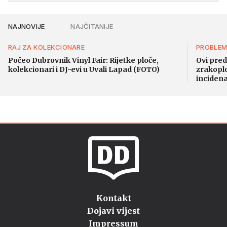
NAJNOVIJE
NAJČITANIJE
RAJ ZA KOLEKCIONARE
PROBLEM
Počeo Dubrovnik Vinyl Fair: Rijetke ploče,
Ovi pred
kolekcionari i DJ-evi u Uvali Lapad (FOTO)
zrakoplo
inciden
Kontakt
Dojavi vijest
Impressum