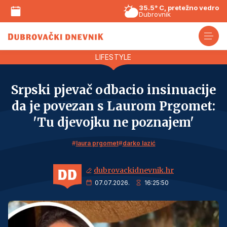
35.5° C, pretežno vedro
Dubrovnik
LIFESTYLE
Srpski pjevač odbacio insinuacije
da je povezan s Laurom Prgomet:
'Tu djevojku ne poznajem'
#
laura prgomet
#
darko lazić
dubrovackidnevnik.hr
07.07.2026.
16:25:50