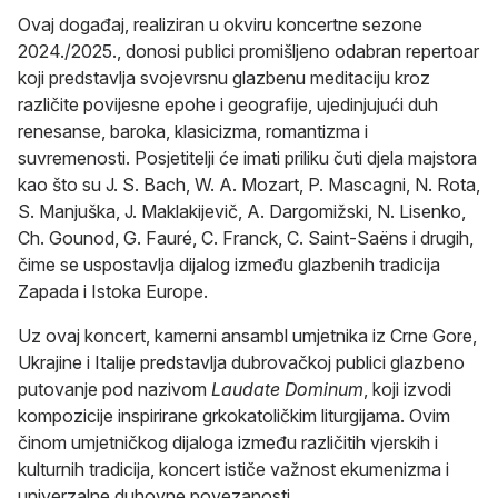
Ovaj događaj, realiziran u okviru koncertne sezone
2024./2025., donosi publici promišljeno odabran repertoar
koji predstavlja svojevrsnu glazbenu meditaciju kroz
različite povijesne epohe i geografije, ujedinjujući duh
renesanse, baroka, klasicizma, romantizma i
suvremenosti. Posjetitelji će imati priliku čuti djela majstora
kao što su J. S. Bach, W. A. Mozart, P. Mascagni, N. Rota,
S. Manjuška, J. Maklakijevič, A. Dargomižski, N. Lisenko,
Ch. Gounod, G. Fauré, C. Franck, C. Saint-Saëns i drugih,
čime se uspostavlja dijalog između glazbenih tradicija
Zapada i Istoka Europe.
Uz ovaj koncert, kamerni ansambl umjetnika iz Crne Gore,
Ukrajine i Italije predstavlja dubrovačkoj publici glazbeno
putovanje pod nazivom
Laudate Dominum
, koji izvodi
kompozicije inspirirane grkokatoličkim liturgijama. Ovim
činom umjetničkog dijaloga između različitih vjerskih i
kulturnih tradicija, koncert ističe važnost ekumenizma i
univerzalne duhovne povezanosti.