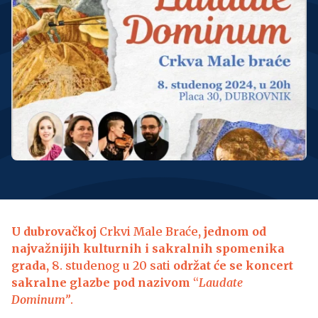
U dubrovačkoj
Crkvi Male Braće
, jednom od
najvažnijih kulturnih i sakralnih spomenika
grada,
8. studenog u 20 sati
održat će se koncert
sakralne glazbe pod nazivom
“
Laudate
Dominum”
.