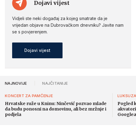
Dojavi vijest
Vidjeli ste neki događaj za kojeg smatrate da je
vrijedan objave na Dubrovačkom dnevniku? Javite nam
se s povjerenjem.
Dojavi vijest
NAJNOVIJE
NAJČITANIJE
KONCERT ZA PAMĆENJE
LUKSUZA
Hrvatske ruže u Kninu: Ninčević pozvao mlade
Pogled k
da budu ponosni na domovinu, ali bez mržnje i
akvatori
podjela
Googlea 