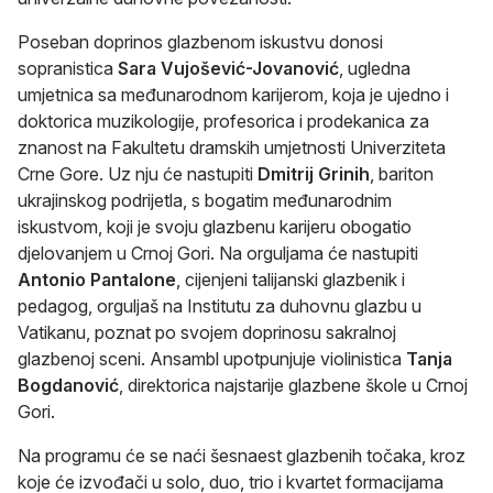
Poseban doprinos glazbenom iskustvu donosi
sopranistica
Sara Vujošević-Jovanović
, ugledna
umjetnica sa međunarodnom karijerom, koja je ujedno i
doktorica muzikologije, profesorica i prodekanica za
znanost na Fakultetu dramskih umjetnosti Univerziteta
Crne Gore. Uz nju će nastupiti
Dmitrij Grinih
, bariton
ukrajinskog podrijetla, s bogatim međunarodnim
iskustvom, koji je svoju glazbenu karijeru obogatio
djelovanjem u Crnoj Gori. Na orguljama će nastupiti
Antonio Pantalone
, cijenjeni talijanski glazbenik i
pedagog, orguljaš na Institutu za duhovnu glazbu u
Vatikanu, poznat po svojem doprinosu sakralnoj
glazbenoj sceni. Ansambl upotpunjuje violinistica
Tanja
Bogdanović
, direktorica najstarije glazbene škole u Crnoj
Gori.
Na programu će se naći šesnaest glazbenih točaka, kroz
koje će izvođači u solo, duo, trio i kvartet formacijama