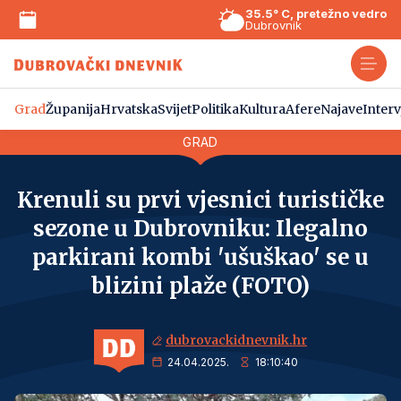
35.5° C, pretežno vedro
Dubrovnik
Grad
Županija
Hrvatska
Svijet
Politika
Kultura
Afere
Najave
Interv
GRAD
Krenuli su prvi vjesnici turističke
sezone u Dubrovniku: Ilegalno
parkirani kombi 'ušuškao' se u
blizini plaže (FOTO)
dubrovackidnevnik.hr
24.04.2025.
18:10:40