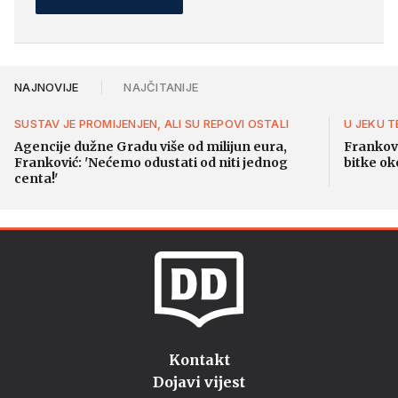
NAJNOVIJE
NAJČITANIJE
SUSTAV JE PROMIJENJEN, ALI SU REPOVI OSTALI
U JEKU 
Agencije dužne Gradu više od milijun eura,
Frankovi
Franković: 'Nećemo odustati od niti jednog
bitke o
centa!'
Kontakt
Dojavi vijest